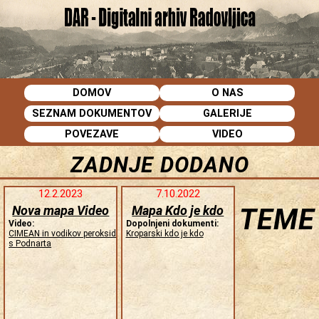
DOMOV
O NAS
SEZNAM DOKUMENTOV
GALERIJE
POVEZAVE
VIDEO
ZADNJE DODANO
12.2.2023
7.10.2022
Nova mapa Video
Mapa Kdo je kdo
TEME
Video:
Dopolnjeni dokumenti:
CIMEAN in vodikov peroksid
Kroparski kdo je kdo
s Podnarta