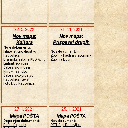
22. 5. 2022
21 .11. 2021
Nov mapa:
Nov mapa:
Kultura
Prispevki drugih
Novi dokumenti:
Filatelistično društvo
Nov dokument:
Radovljica
Zbornik Padlim v spomin -
Dramska sekcija KUD A. T.
Župnija Ljubn
Linhart, po vojni
Čebelarski muzej
Kino v naši občini
Čebelarsko društvo
Radovljica (tekst)
Foto klub Radovljica
27. 1. 2021
25. 1. 2021
Mapa POŠTA
Mapa POŠTA
Dopolnjen dokumenti:
Nov dokument:
Pošta Begunje
PTT žigi Radovljica