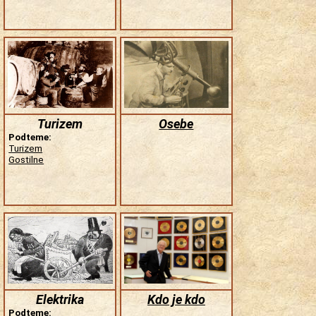
Turizem
Osebe
Podteme:
Turizem
Gostilne
Elektrika
Kdo je kdo
Podteme: