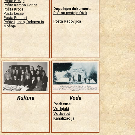
Pošta Brezje
Pošta Kamna Gorica
Dopolnjen dokument:
Pošta Kropa
Poštna postaja Otok
Pošta Lesce
Pošta Podnart
Pošta Radovljica
Pošte Ljubno, Dobrava in
Mošnje
Kultura
Voda
Podteme:
Vodnjaki
Vodovod
Kanalizacija