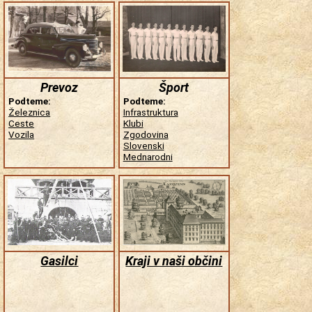
Prevoz
Šport
Podteme:
Podteme:
Železnica
Infrastruktura
Ceste
Klubi
Vozila
Zgodovina
Slovenski
Mednarodni
Gasilci
Kraji v naši občini