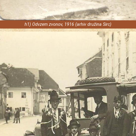
h1) Odvzem zvonov, 1916 (arhiv družina Sirc)