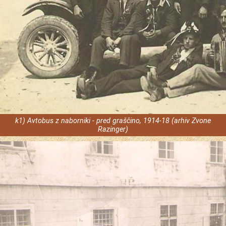
k1) Avtobus z naborniki - pred graščino, 1914-18 (arhiv Zvone
Razinger)