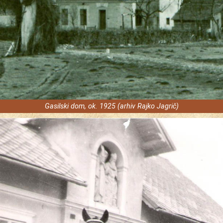
Gasilski dom, ok. 1925 (arhiv Rajko Jagrič)